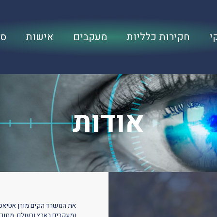
י
חקירות כלליות
מעקבים
אישות
סי
אודות
את
המשרד
הקים
מורן
אטיאס
ומעקבים
בארץ
ובעולם
,
מתוך