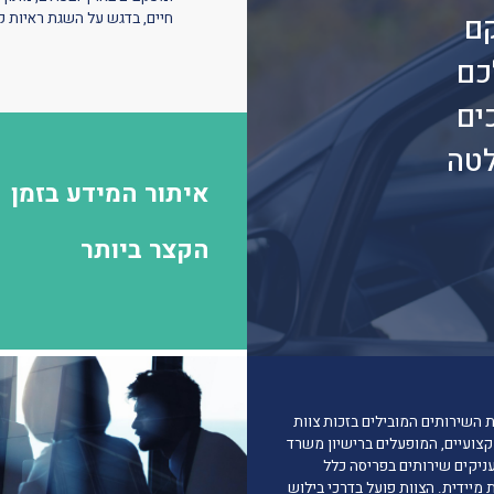
חיים
,
בדגש
על
השגת
ראיות
ק
קם
כם
ים
לטה
איתור המידע בזמן
הקצר ביותר
השירותים
המובילים
בזכות
צוות
צועיים
,
המופעלים
ברישיון
משרד
ניקים
שירותים
בפריסה
כלל
ת
מיידית
.
הצוות
פועל
בדרכי
בילוש