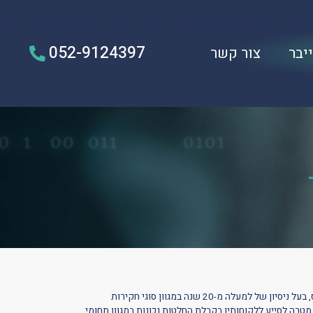
052-9124397
יבר
צור קשר
,
בעל
ניסיון
של
למעלה
מ
-20
שנה
במגוון
סוגי
חקירות
מטרה
לסייע
ללקוחותיו
בקבלת
החלטות
נכונות
במגוון
תחומי