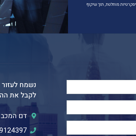
סקרטיות
מוחלטת
,
תוך
שיקוף
נשמח לעזור 
לקבל את ההח
דם המכבים 28, בניין יעקובי, 
-9124397