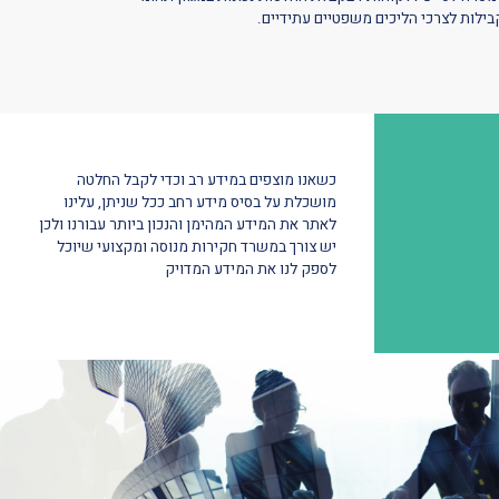
בילות
לצרכי
הליכים
משפטיים
עתידיים
.
כשאנו
מוצפים
במידע
רב
וכדי
לקבל
החלטה
מושכלת
על
בסיס
מידע
רחב
ככל
שניתן
,
עלינו
לאתר
את
המידע
המהימן
והנכון
ביותר
עבורנו
ולכן
יש
צורך
במשרד
חקירות
מנוסה
ומקצועי
שיוכל
לספק
לנו
את
המידע
המדויק